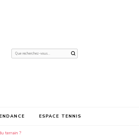
Vous
recherchiez
quelque
chose ?
ENDANCE
ESPACE TENNIS
u terrain ?