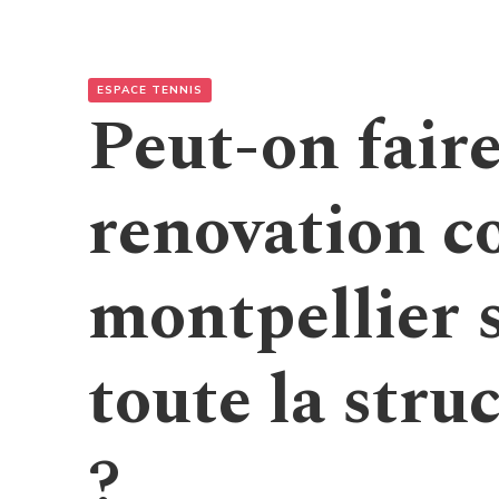
ESPACE TENNIS
Peut-on fair
renovation co
montpellier 
toute la stru
?