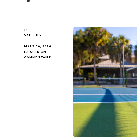
par
CYNTHIA
MARS 30, 2026
LAISSER UN
SUR
COMMENTAIRE
PEUT-
ON
FAIRE
UNE
RENOVATION
COURT
DE
TENNIS
À
MONTPELLIER
SANS
TOUCHER
À
TOUTE