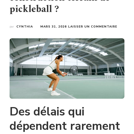
pickleball ?
SUR
par
CYNTHIA
MARS 31, 2026
LAISSER UN COMMENTAIRE
QUELS
FACTEUR
PEUVENT
RALLONG
LES
DÉLAIS
ANNONC
PAR
ENTREPR
CONSTR
TERRAIN
DE
PICKLEB
?
Des délais qui
dépendent rarement