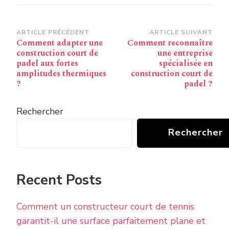
Navigation
ARTICLE PRÉCÉDENT
ARTICLE SUIVANT
Comment adapter une
Comment reconnaître
d’article
construction court de
une entreprise
padel aux fortes
spécialisée en
amplitudes thermiques
construction court de
?
padel ?
Rechercher
Rechercher
Recent Posts
Comment un constructeur court de tennis
garantit-il une surface parfaitement plane et