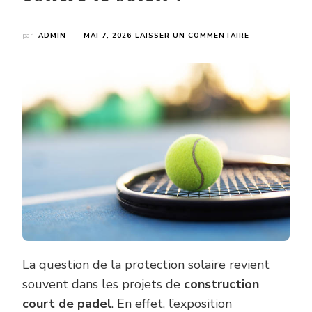
SUR
par
ADMIN
MAI 7, 2026
LAISSER UN COMMENTAIRE
UNE
CONSTRUCTIO
COURT
DE
PADEL
NÉCESSITE-
T-
ELLE
DES
PROTECTIONS
SPÉCIFIQUES
CONTRE
LE
SOLEIL
?
La question de la protection solaire revient
souvent dans les projets de
construction
court de padel
. En effet, l’exposition