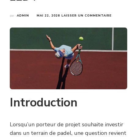
SUR
par
ADMIN
MAI 22, 2026
LAISSER UN COMMENTAIRE
LE
COÛT
CONSTRUCTI
TERRAIN
DE
PADEL
INCLUT-
IL
GÉNÉRALEME
L’ÉCLAIRAGE
LED
?
Introduction
Lorsqu’un porteur de projet souhaite investir
dans un terrain de padel, une question revient