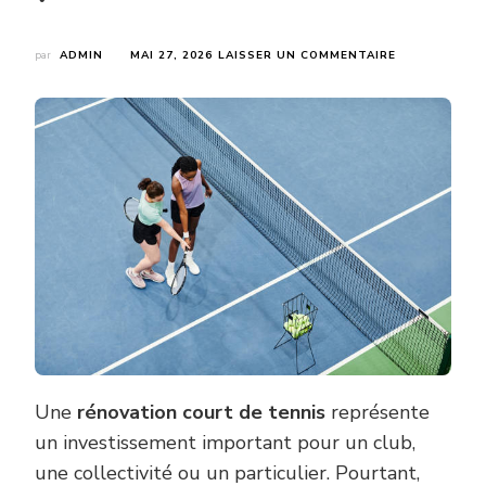
SUR
par
ADMIN
MAI 27, 2026
LAISSER UN COMMENTAIRE
COMMENT
PROLONGER
LA
DURÉE
DE
VIE
APRÈS
UNE
RÉNOVATION
COURT
DE
TENNIS
?
Une
rénovation court de tennis
représente
un investissement important pour un club,
une collectivité ou un particulier. Pourtant,