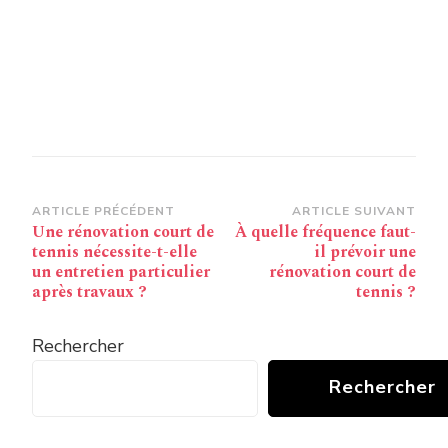
Navigation
ARTICLE PRÉCÉDENT
ARTICLE SUIVANT
Une rénovation court de
À quelle fréquence faut-
d’article
tennis nécessite-t-elle
il prévoir une
un entretien particulier
rénovation court de
après travaux ?
tennis ?
Rechercher
Rechercher