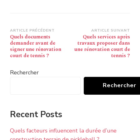
Navigation
ARTICLE PRÉCÉDENT
ARTICLE SUIVANT
Quels documents
Quels services après
d’article
demander avant de
travaux proposer dans
signer une rénovation
une rénovation court de
court de tennis ?
tennis ?
Rechercher
Rechercher
Recent Posts
Quels facteurs influencent la durée d’une
construction terrain de pickleball ?