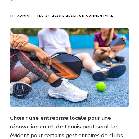
SUR
par
ADMIN
MAI 27, 2026
LAISSER UN COMMENTAIRE
UNE
ENTREPRISE
LOCALE
EST-
ELLE
PRÉFÉRABLE
POUR
UNE
RÉNOVATION
COURT
DE
TENNIS
?
Choisir une entreprise locale pour une
rénovation court de tennis
peut sembler
évident pour certains gestionnaires de clubs