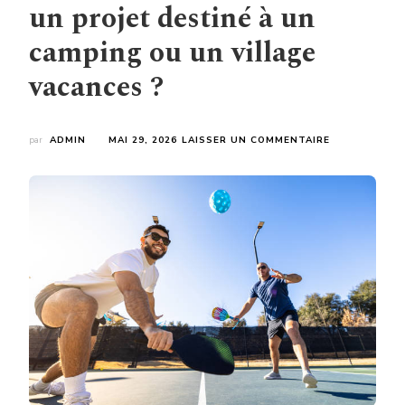
un projet destiné à un
camping ou un village
vacances ?
SUR
par
ADMIN
MAI 29, 2026
LAISSER UN COMMENTAIRE
COMMENT
UNE
ENTREPRISE
CONSTRUCTI
TERRAIN
DE
PADEL
ACCOMPAGNE
T-
ELLE
UN
PROJET
DESTINÉ
À
UN
CAMPING