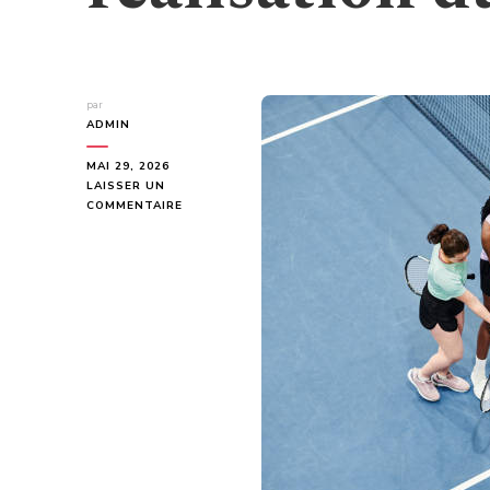
par
ADMIN
MAI 29, 2026
LAISSER UN
SUR
COMMENTAIRE
QUELLES
NORMES
SPORTIVES
UNE
ENTREPRISE
CONSTRUCTION
TERRAIN
DE
PADEL
DOIT-
ELLE
RESPECTER
LORS
DE