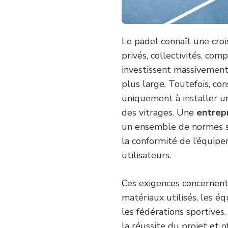
LA
RÉALISATION
DU
PROJET
Le padel connaît une cro
?
privés, collectivités, com
investissent massivement 
plus large. Toutefois, co
uniquement à installer u
des vitrages. Une
entrepr
un ensemble de normes spo
la conformité de l’équipe
utilisateurs.
Ces exigences concernent 
matériaux utilisés, les é
les fédérations sportive
la réussite du projet et 