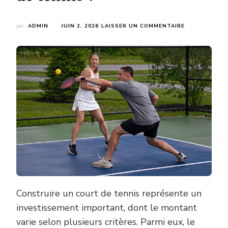
SUR
par
ADMIN
JUIN 2, 2026
LAISSER UN COMMENTAIRE
COMMENT
LE
CHOIX
DU
REVÊTEMENT
AFFECTE-
T-
IL
LE
PRIX
CONSTRUCTI
TERRAIN
DE
TENNIS
?
Construire un court de tennis représente un
investissement important, dont le montant
varie selon plusieurs critères. Parmi eux, le