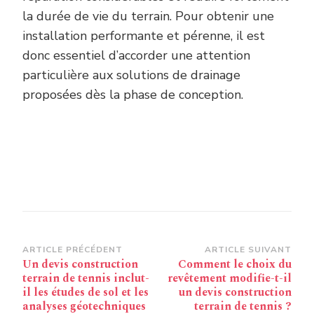
la durée de vie du terrain. Pour obtenir une
installation performante et pérenne, il est
donc essentiel d’accorder une attention
particulière aux solutions de drainage
proposées dès la phase de conception.
Navigation
ARTICLE PRÉCÉDENT
ARTICLE SUIVANT
Un devis construction
Comment le choix du
d’article
terrain de tennis inclut-
revêtement modifie-t-il
il les études de sol et les
un devis construction
analyses géotechniques
terrain de tennis ?