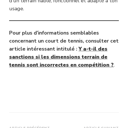
d’un terrain fiable, fonctionnel et adapté à ton
usage.
Pour plus d’informations semblables
concernant un court de tennis, consulter cet
article intéressant intitulé :
Y a-t-il des
sanctions si les dimensions terrain de
tennis sont incorrectes en compétition ?
.
ARTICLE PRÉCÉDENT
ARTICLE SUIVANT