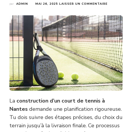
SUR
par
ADMIN
MAI 26, 2025
LAISSER UN COMMENTAIRE
QUELLES
SONT
LES
ÉTAPES
DE
LA
CONSTRUCTI
D’UN
COURT
DE
TENNIS
À
NANTES
?
La
construction d’un court de tennis à
Nantes
demande une planification rigoureuse.
Tu dois suivre des étapes précises, du choix du
terrain jusqu’à la livraison finale. Ce processus