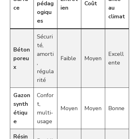
pédag
Coût
ce
ien
au
ogiqu
climat
es
Sécuri
té,
Béton
amorti
Excell
poreu
Faible
Moyen
,
ente
x
régula
rité
Gazon
Confor
synth
t,
Moyen
Moyen
Bonne
étiqu
multi-
e
usage
Résin