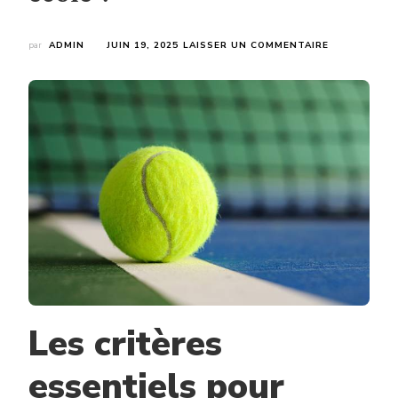
SUR
par
ADMIN
JUIN 19, 2025
LAISSER UN COMMENTAIRE
QUELLE
SURFACE
EST
IDÉALE
POUR
LA
CONSTRUCT
COURT
DE
TENNIS
À
LYON
DANS
UNE
ÉCOLE
?
Les critères
essentiels pour