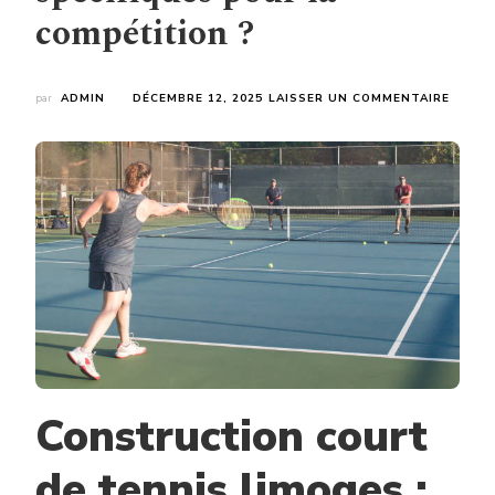
compétition ?
SUR
par
ADMIN
DÉCEMBRE 12, 2025
LAISSER UN COMMENTAIRE
UNE
CONST
COUR
DE
TENNI
LIMOG
NÉCES
T-
ELLE
DES
ÉQUIP
SPÉCI
POUR
LA
COMPÉ
Construction court
?
de tennis limoges :