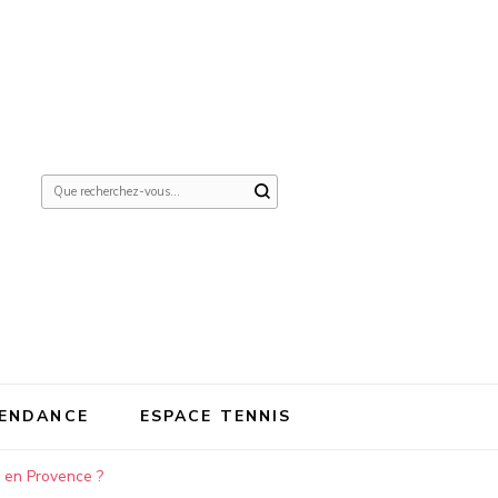
Vous
recherchiez
quelque
chose ?
ENDANCE
ESPACE TENNIS
x en Provence ?