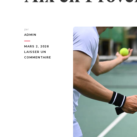
par
ADMIN
MARS 2, 2026
LAISSER UN
SUR
COMMENTAIRE
COMMENT
ASSURER
LA
CONFORMITÉ
AUX
NORMES
SPORTIVES
LORS
D’UNE
CONSTRUCTION
COURT
DE
TENNIS
AIX