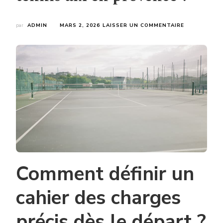
SUR
par
ADMIN
MARS 2, 2026
LAISSER UN COMMENTAIRE
POURQUOI
LA
PLANIFICATI
EST-
ELLE
ESSENTIELL
DANS
UNE
CONSTRUCT
COURT
DE
TENNIS
AIX
EN
PROVENCE
Comment définir un
?
cahier des charges
précis dès le départ ?