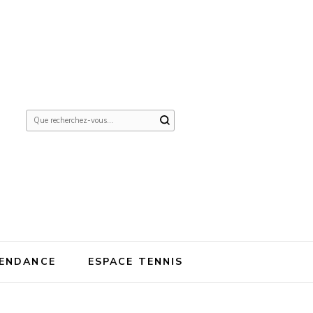
Vous
recherchiez
quelque
chose ?
ENDANCE
ESPACE TENNIS