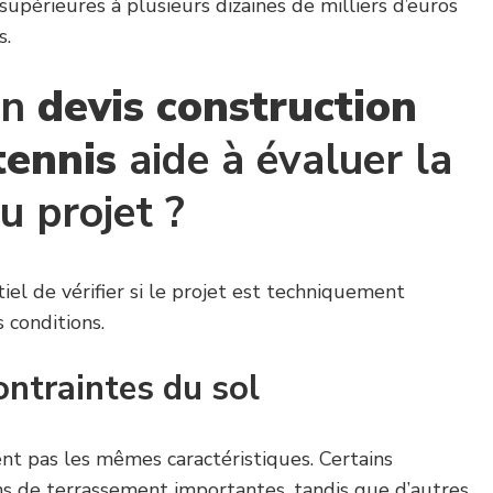
périeures à plusieurs dizaines de milliers d’euros
s.
un
devis construction
tennis
aide à évaluer la
du projet ?
ntiel de vérifier si le projet est techniquement
 conditions.
contraintes du sol
nt pas les mêmes caractéristiques. Certains
ns de terrassement importantes, tandis que d’autres