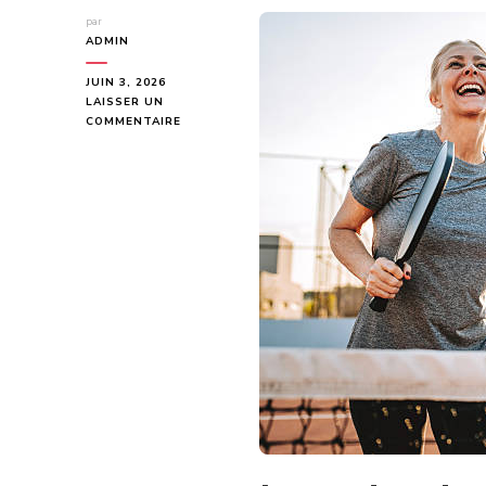
par
ADMIN
JUIN 3, 2026
LAISSER UN
SUR
COMMENTAIRE
POURQUOI
DEMANDER
UN
DEVIS
CONSTRUCTION
TERRAIN
DE
TENNIS
AVANT
L’ACHAT
D’UN
TERRAIN
?